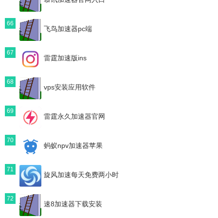
66
飞鸟加速器pc端
67
雷霆加速版ins
68
vps安装应用软件
69
雷霆永久加速器官网
70
蚂蚁npv加速器苹果
71
旋风加速每天免费两小时
72
速8加速器下载安装