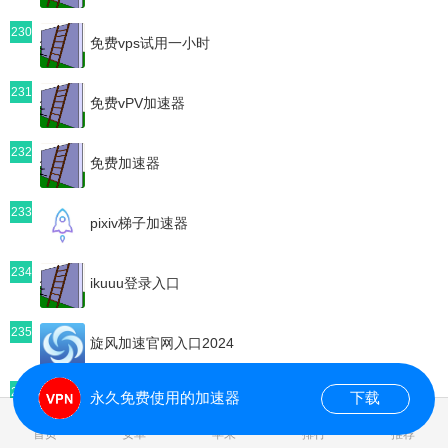
230
免费vps试用一小时
231
免费vPV加速器
232
免费加速器
233
pixiv梯子加速器
234
ikuuu登录入口
235
旋风加速官网入口2024
236
永久免费使用的加速器
下载
ins加速神器推荐免费
0.081097s
首页
安卓
苹果
排行
推荐