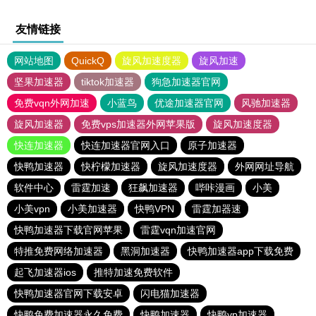
友情链接
网站地图
QuickQ
旋风加速度器
旋风加速
坚果加速器
tiktok加速器
狗急加速器官网
免费vqn外网加速
小蓝鸟
优途加速器官网
风驰加速器
旋风加速器
免费vps加速器外网苹果版
旋风加速度器
快连加速器
快连加速器官网入口
原子加速器
快鸭加速器
快柠檬加速器
旋风加速度器
外网网址导航
软件中心
雷霆加速
狂飙加速器
哔咔漫画
小美
小美vpn
小美加速器
快鸭VPN
雷霆加器速
快鸭加速器下载官网苹果
雷霆vqn加速官网
特推免费网络加速器
黑洞加速器
快鸭加速器app下载免费
起飞加速器ios
推特加速免费软件
快鸭加速器官网下载安卓
闪电猫加速器
快鸭免费加速器永久免费
快鸭加速器
快鸭vp加速器