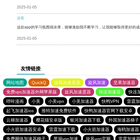
2025-01-05
游客
这款app的学习氛围很浓厚，能够激励我不断学习，让我能够取得更好的成
2025-01-05
友情链接
网站地图
QuickQ
旋风加速度器
旋风加速
坚果加速器
免费vps加速器外网苹果版
旋风加速度器
快连加速器
快连
哔咔漫画
小美
小美vpn
小美加速器
快鸭VPN
雷霆加
起飞加速器ios
推特加速免费软件
快鸭加速器官网下载安卓
云梯加速器
樱花猫安卓版
银河加速器下载
外国加速器梯子
小火箭加速器安卓
雷霆加速下载
小火箭加速器
海鸥加速器
免费网络加速器梯子
黑洞vqn加速
旋风vqn官网
雷霆加速