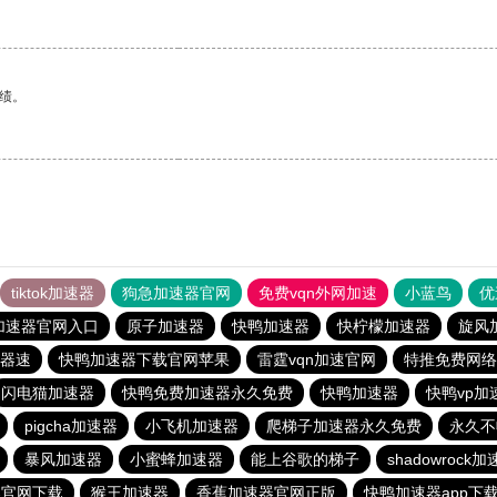
绩。
tiktok加速器
狗急加速器官网
免费vqn外网加速
小蓝鸟
优
加速器官网入口
原子加速器
快鸭加速器
快柠檬加速器
旋风
器速
快鸭加速器下载官网苹果
雷霆vqn加速官网
特推免费网络
闪电猫加速器
快鸭免费加速器永久免费
快鸭加速器
快鸭vp加
pigcha加速器
小飞机加速器
爬梯子加速器永久免费
永久不
暴风加速器
小蜜蜂加速器
能上谷歌的梯子
shadowrock
器官网下载
猴王加速器
香蕉加速器官网正版
快鸭加速器app下