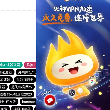
支持
[0]
反对
[0]
支持
[0]
反对
[0]
途加速器官网
风驰加速器
旋风加速器
加速度器
外网网址导航
软件中心
雷霆加速
狂飙加速器
加速器
黑洞加速器
快鸭加速器app下载免费
速器
起飞vp官网fly
佛跳墙vp官方下载2024
lets快连
收费的vp加速器2023
雷霆加速版ins
快鸭官网
加速器 官方版
hammer加速器
多快加速器
起飞加速器最新版
载免费
疾风加速器
steam加速器
快客加速器