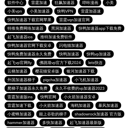
软件中心
雷霆加速
狂飙加速器
哔咔漫画
小美
小美vpn
小美加速器
快鸭VPN
雷霆加器速
快鸭加速器下载官网苹果
雷霆vqn加速官网
特推免费网络加速器
黑洞加速器
快鸭加速器app下载免费
起飞加速器ios
推特加速免费软件
快鸭加速器官网下载安卓
闪电猫加速器
快鸭免费加速器永久免费
快鸭加速器
快鸭vp加速器
起飞vp官网fly
佛跳墙vp官方下载2024
lets快连
云梯加速器
樱花猫安卓版
银河加速器下载
外国加速器梯子
pigcha加速器
小飞机加速器
爬梯子加速器永久免费
永久不收费的vp加速器2023
雷霆加速版ins
快鸭官网
小火箭加速器安卓
雷霆加速下载
小火箭加速器
海鸥加速器
暴风加速器
小蜜蜂加速器
能上谷歌的梯子
shadowrock加速器 官方版
hammer加速器
多快加速器
起飞加速器最新版