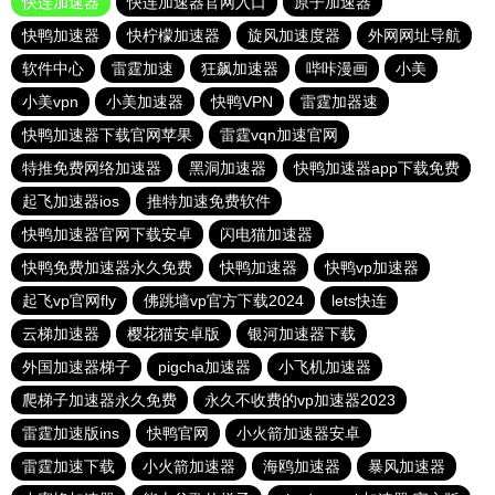
快连加速器
快连加速器官网入口
原子加速器
快鸭加速器
快柠檬加速器
旋风加速度器
外网网址导航
软件中心
雷霆加速
狂飙加速器
哔咔漫画
小美
小美vpn
小美加速器
快鸭VPN
雷霆加器速
快鸭加速器下载官网苹果
雷霆vqn加速官网
特推免费网络加速器
黑洞加速器
快鸭加速器app下载免费
起飞加速器ios
推特加速免费软件
快鸭加速器官网下载安卓
闪电猫加速器
快鸭免费加速器永久免费
快鸭加速器
快鸭vp加速器
起飞vp官网fly
佛跳墙vp官方下载2024
lets快连
云梯加速器
樱花猫安卓版
银河加速器下载
外国加速器梯子
pigcha加速器
小飞机加速器
爬梯子加速器永久免费
永久不收费的vp加速器2023
雷霆加速版ins
快鸭官网
小火箭加速器安卓
雷霆加速下载
小火箭加速器
海鸥加速器
暴风加速器