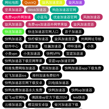
网站地图
QuickQ
旋风加速度器
旋风加速
坚果加速器
tiktok加速器
狗急加速器官网
免费vqn外网加速
小蓝鸟
优途加速器官网
风驰加速器
旋风加速器
免费vps加速器外网苹果版
旋风加速度器
快连加速器
快连加速器官网入口
原子加速器
快鸭加速器
快柠檬加速器
旋风加速度器
外网网址导航
软件中心
雷霆加速
狂飙加速器
哔咔漫画
小美
小美vpn
小美加速器
快鸭VPN
雷霆加器速
快鸭加速器下载官网苹果
雷霆vqn加速官网
特推免费网络加速器
黑洞加速器
快鸭加速器app下载免费
起飞加速器ios
推特加速免费软件
快鸭加速器官网下载安卓
闪电猫加速器
快鸭免费加速器永久免费
快鸭加速器
快鸭vp加速器
起飞vp官网fly
佛跳墙vp官方下载2024
lets快连
云梯加速器
樱花猫安卓版
银河加速器下载